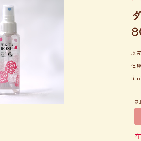
8
販
在
商
数